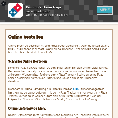
×
0
Domino's Home Page
WARENKORB
SIEHE
www.dominos.ch
GRATIS - im Google Play store
LOGIN
Online bestellen
Online Essen zu bestellen ist eine grossartige Möglichkeit, wenn du unkompliziert
tolles Essen finden möchtest. Wenn du bei Domino’s Pizza Schweiz online Essen
bestellst, bestellst du bei den Profis.
Schneller Online Bestellen
Domino’s Pizza Schweiz gehört zu den Experten im Bereich Online Lieferservice.
Den einfachen Bestellprozess haben wir mit zwei Innovationen bereichert: Einem
animierten Wunschpizza-Tool und dem «Pizza Tracker». Stellst du deine Pizza
selber zusammen, werden die Zutaten und Saucen direkt am Bildschirm
visualisiert.
Nachdem du deine Bestellung aus unserem breiten
Menu
zusammengestellt
hast, kannst du deine Lieferung mit dem «Pizza Tracker» mitverfolgen. Im «Pizza
Tracker» siehst du, in welcher Stufe sich deine Bestellung befindet, von der
Präparation über den Ofen bis hin zum Quality Check und zur Lieferung.
Online Lieferservice Menu
Unser Lieferservice bietet dir fantastische Möglichkeiten. Innerhalb von kürzester