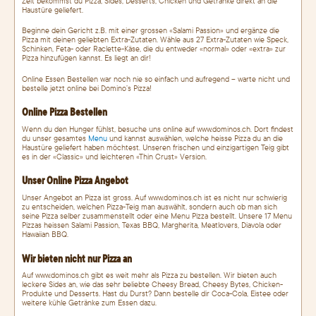
Zeit bekommst du Pizza, Sides, Desserts, Chicken und Getränke direkt an die
Haustüre geliefert.
Beginne dein Gericht z.B. mit einer grossen «Salami Passion» und ergänze die
Pizza mit deinen geliebten Extra-Zutaten. Wähle aus 27 Extra-Zutaten wie Speck,
Schinken, Feta- oder Raclette-Käse, die du entweder «normal» oder «extra» zur
Pizza hinzufügen kannst. Es liegt an dir!
Online Essen Bestellen war noch nie so einfach und aufregend – warte nicht und
bestelle jetzt online bei Domino’s Pizza!
Online Pizza Bestellen
Wenn du den Hunger fühlst, besuche uns online auf www.dominos.ch. Dort findest
du unser gesamtes
Menu
und kannst auswählen, welche heisse Pizza du an die
Haustüre geliefert haben möchtest. Unseren frischen und einzigartigen Teig gibt
es in der «Classic» und leichteren «Thin Crust» Version.
Unser Online Pizza Angebot
Unser Angebot an Pizza ist gross. Auf www.dominos.ch ist es nicht nur schwierig
zu entscheiden, welchen Pizza-Teig man auswählt, sondern auch ob man sich
seine Pizza selber zusammenstellt oder eine Menu Pizza bestellt. Unsere 17 Menu
Pizzas heissen Salami Passion, Texas BBQ, Margherita, Meatlovers, Diavola oder
Hawaiian BBQ.
Wir bieten nicht nur Pizza an
Auf www.dominos.ch gibt es weit mehr als Pizza zu bestellen. Wir bieten auch
leckere Sides an, wie das sehr beliebte Cheesy Bread, Cheesy Bytes, Chicken-
Produkte und Desserts. Hast du Durst? Dann bestelle dir Coca-Cola, Eistee oder
weitere kühle Getränke zum Essen dazu.