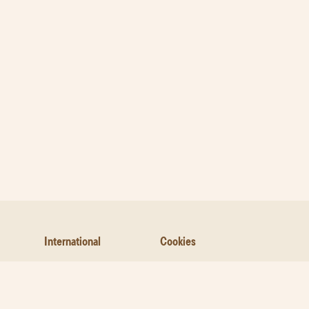
International
Cookies
Allergene Information
Datenschutz Google
Kontakt
Geschäftsbedingungen