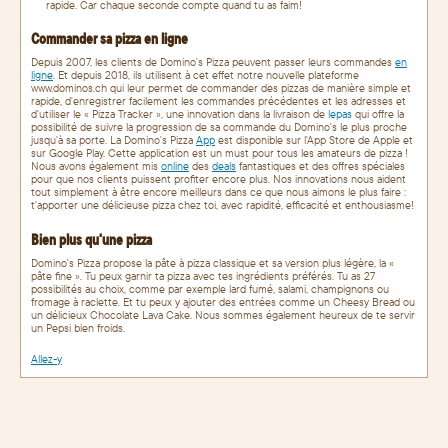
rapide. Car chaque seconde compte quand tu as faim!
Commander sa pizza en ligne
Depuis 2007, les clients de Domino's Pizza peuvent passer leurs commandes
en
ligne
. Et depuis 2018, ils utilisent à cet effet notre nouvelle plateforme
www.dominos.ch qui leur permet de commander des pizzas de manière simple et
rapide, d'enregistrer facilement les commandes précédentes et les adresses et
d'utiliser le « Pizza Tracker », une innovation dans la livraison de
lepas
qui offre la
possibilité de suivre la progression de sa commande du Domino's le plus proche
jusqu'à sa porte. La Domino's Pizza
App
est disponible sur l'App Store de Apple et
sur Google Play. Cette application est un must pour tous les amateurs de pizza !
Nous avons également mis
online
des
deals
fantastiques et des offres spéciales
pour que nos clients puissent profiter encore plus. Nos innovations nous aident
tout simplement à être encore meilleurs dans ce que nous aimons le plus faire :
t'apporter une délicieuse pizza chez toi, avec rapidité, efficacité et enthousiasme!
Bien plus qu'une pizza
Domino's Pizza propose la pâte à pizza classique et sa version plus légère, la «
pâte fine ». Tu peux garnir ta pizza avec tes ingrédients préférés. Tu as 27
possibilités au choix, comme par exemple lard fumé, salami, champignons ou
fromage à raclette. Et tu peux y ajouter des entrées comme un Cheesy Bread ou
un délicieux Chocolate Lava Cake. Nous sommes également heureux de te servir
un Pepsi bien froids.
Allez-y