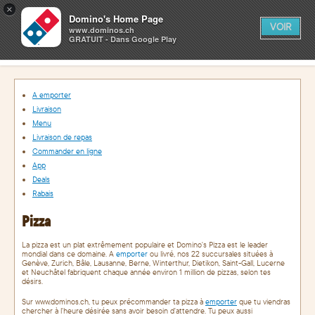
×
0
Domino's Home Page
PANIER
VOIR
www.dominos.ch
GRATUIT - Dans Google Play
LOGIN
A emporter
Livraison
Menu
Livraison de repas
Commander en ligne
App
Deals
Rabais
Pizza
La pizza est un plat extrêmement populaire et Domino's Pizza est le leader
mondial dans ce domaine. A
emporter
ou livré, nos 22 succursales situées à
Genève, Zurich, Bâle, Lausanne, Berne, Winterthur, Dietikon, Saint-Gall, Lucerne
et Neuchâtel fabriquent chaque année environ 1 million de pizzas, selon tes
désirs.
Sur www.dominos.ch, tu peux précommander ta pizza à
emporter
que tu viendras
chercher à l'heure désirée sans avoir besoin d'attendre. Tu peux aussi