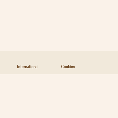
International
Cookies
Allergènes
Protection données
Google
Contactedz-Nous
Conditions générales
Protection des
données
À propos de nous