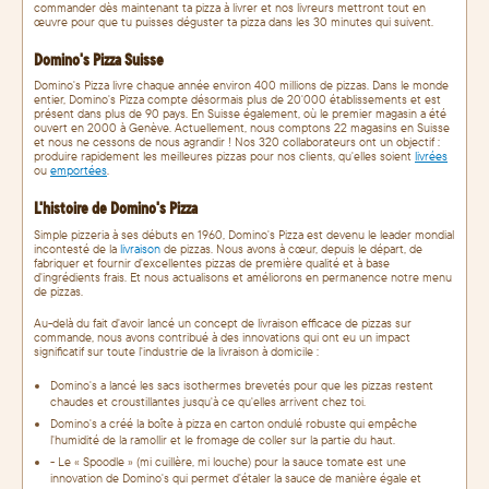
commander dès maintenant ta pizza à livrer et nos livreurs mettront tout en
œuvre pour que tu puisses déguster ta pizza dans les 30 minutes qui suivent.
Domino's Pizza Suisse
Domino's Pizza livre chaque année environ 400 millions de pizzas. Dans le monde
entier, Domino's Pizza compte désormais plus de 20'000 établissements et est
présent dans plus de 90 pays. En Suisse également, où le premier magasin a été
ouvert en 2000 à Genève. Actuellement, nous comptons 22 magasins en Suisse
et nous ne cessons de nous agrandir ! Nos 320 collaborateurs ont un objectif :
produire rapidement les meilleures pizzas pour nos clients, qu'elles soient
livrées
ou
emportées
.
L'histoire de Domino's Pizza
Simple pizzeria à ses débuts en 1960, Domino's Pizza est devenu le leader mondial
incontesté de la
livraison
de pizzas. Nous avons à cœur, depuis le départ, de
fabriquer et fournir d'excellentes pizzas de première qualité et à base
d'ingrédients frais. Et nous actualisons et améliorons en permanence notre menu
de pizzas.
Au-delà du fait d'avoir lancé un concept de livraison efficace de pizzas sur
commande, nous avons contribué à des innovations qui ont eu un impact
significatif sur toute l'industrie de la livraison à domicile :
Domino's a lancé les sacs isothermes brevetés pour que les pizzas restent
chaudes et croustillantes jusqu'à ce qu'elles arrivent chez toi.
Domino's a créé la boîte à pizza en carton ondulé robuste qui empêche
l'humidité de la ramollir et le fromage de coller sur la partie du haut.
- Le « Spoodle » (mi cuillère, mi louche) pour la sauce tomate est une
innovation de Domino's qui permet d'étaler la sauce de manière égale et